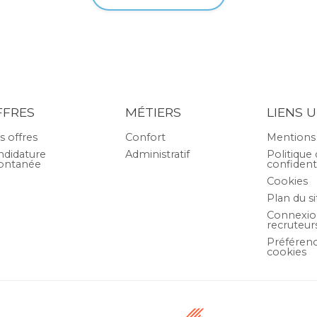
FFRES
MÉTIERS
LIENS U
s offres
Confort
Mentions 
ndidature
Administratif
Politique
ontanée
confidenti
Cookies
Plan du si
Connexi
recruteur
Préférenc
cookies