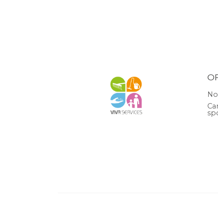
O
No
Ca
sp