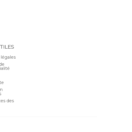
TILES
légales
 de
alité
te
on
s
es des