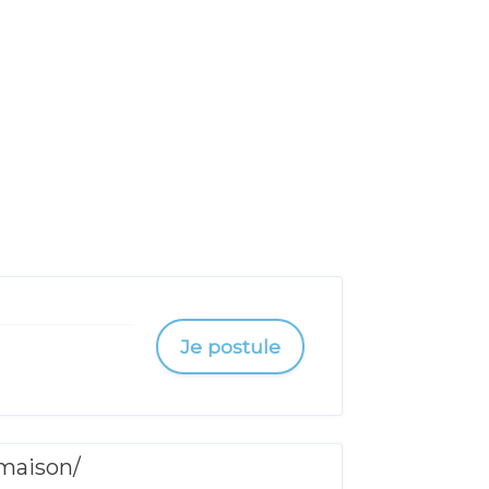
Je postule
 maison/